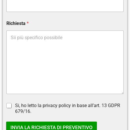
*
Richiesta
*
*
*
C
Si, ho letto la privacy policy in base all’art. 13 GDPR
a
679/16.
s
e
l
INVIA LA RICHIESTA DI PREVENTIVO