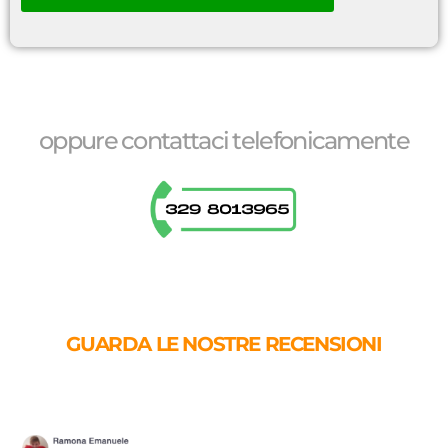
l
e
d
i
S
p
u
oppure contattaci telefonicamente
n
t
a
*
GUARDA LE NOSTRE RECENSIONI