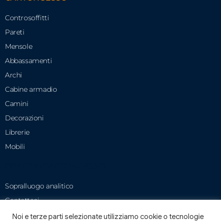
Controsoffitti
Pareti
Mensole
Abbassamenti
Archi
Cabine armadio
Camini
Decorazioni
Librerie
Mobili
OPEREINCARTONGESSO
Sopralluogo analitico
Contattaci
Privacy Policy
Noi e terze parti selezionate utilizziamo cookie o tecnologie