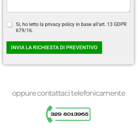
C
Si, ho letto la privacy policy in base all’art. 13 GDPR
a
679/16.
s
e
l
INVIA LA RICHIESTA DI PREVENTIVO
l
e
d
i
S
p
u
oppure contattaci telefonicamente
n
t
a
*